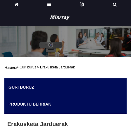
>
Guri buruz
>
Erakusketa Jarduerak
Hasiera
GURI BURUZ
PRODUKTU BERRIAK
Erakusketa Jarduerak