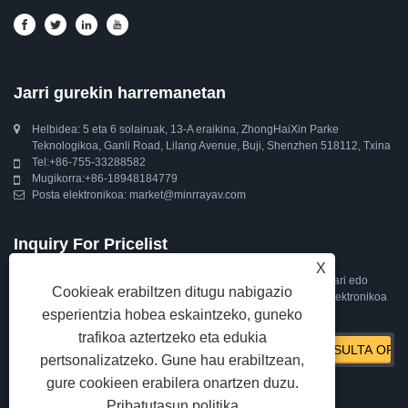
Jarri gurekin harremanetan
Helbidea: 5 eta 6 solairuak, 13-A eraikina, ZhongHaiXin Parke
Teknologikoa, Ganli Road, Lilang Avenue, Buji, Shenzhen 518112, Txina
Tel:
+86-755-33288582
Mugikorra:
+86-18948184779
Posta elektronikoa:
market@minrrayav.com
Inquiry For Pricelist
X
Gure PTZ kamerari, jarraipen automatikoko kamerari, web kamerari edo
Cookieak erabiltzen ditugu nabigazio
prezioen zerrendari buruzko kontsultak egiteko, utzi zure posta elektronikoa
esperientzia hobea eskaintzeko, guneko
eta 24 orduko epean jarriko gara harremanetan.
trafikoa aztertzeko eta edukia
pertsonalizatzeko. Gune hau erabiltzean,
gure cookieen erabilera onartzen duzu.
Pribatutasun politika