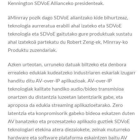
Kennington SDVoE Allianceko presidenteak.
âMinrray pozik dago SDVoE aliantzako kide bihurtzeaz,
teknologia aurreratua erabili ahal izateko eta SDVoE
teknologia eta SDVoE gaitutako gure produktuak sustatu
ahal izatekoâ partekatu du Robert Zeng-ek, Minrray-ko
Produktu zuzendariak.
Azken urteotan, urruneko datuak biltzeko eta denbora
errealeko edukiak kudeatzeko industriaren eskariak izugarri
handitu ditu AV-over-IP aplikazioak. AV-over-IP
teknologiak kalitate handiko audio/bideo transmisioa
onartzen du distantzia luzeetan latentziarik gabe, eta
aproposa da edukia streaming aplikazioetarako. Zero
latentzia eta konpromisorik gabeko bideoa eskatzen duten
AV banatzeko eta prozesatzeko aplikazio guztiek SDVoE
teknologiari etekina atera diezaiokete, zeinak muturreko
hardware eta software plataforma eskaintzen baitu AV