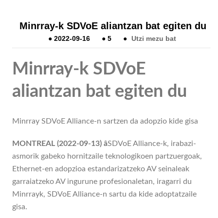
Minrray-k SDVoE aliantzan bat egiten du
●
2022-09-16
●
5
●
Utzi mezu bat
Minrray-k SDVoE
aliantzan bat egiten du
Minrray SDVoE Alliance-n sartzen da adopzio kide gisa
MONTREAL (2022-09-13) â
SDVoE Alliance-k, irabazi-
asmorik gabeko hornitzaile teknologikoen partzuergoak,
Ethernet-en adopzioa estandarizatzeko AV seinaleak
garraiatzeko AV ingurune profesionaletan, iragarri du
Minrrayk, SDVoE Alliance-n sartu da kide adoptatzaile
gisa.