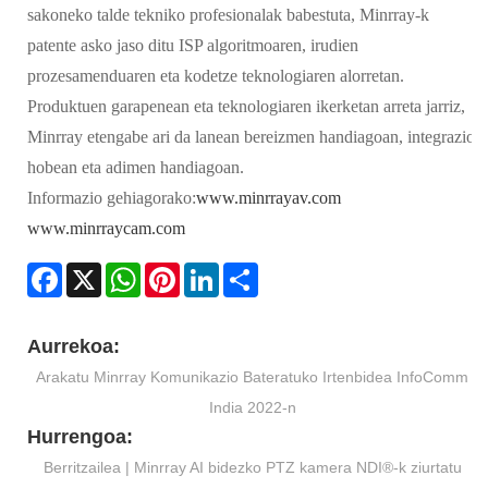
sakoneko talde tekniko profesionalak babestuta, Minrray-k
patente asko jaso ditu ISP algoritmoaren, irudien
prozesamenduaren eta kodetze teknologiaren alorretan.
Produktuen garapenean eta teknologiaren ikerketan arreta jarriz,
Minrray etengabe ari da lanean bereizmen handiagoan, integrazio
hobean eta adimen handiagoan.
Informazio gehiagorako:
www.minrrayav.com
www.minrraycam.com
Facebook
X
WhatsApp
Pinterest
LinkedIn
Share
Aurrekoa:
Arakatu Minrray Komunikazio Bateratuko Irtenbidea InfoComm
India 2022-n
Hurrengoa:
Berritzailea | Minrray AI bidezko PTZ kamera NDI®-k ziurtatu