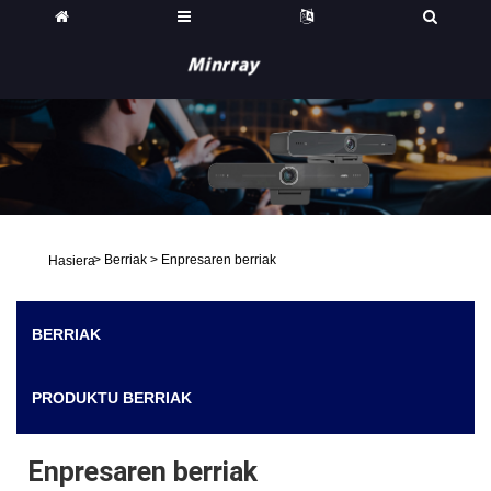
>
Berriak
>
Enpresaren berriak
Hasiera
BERRIAK
PRODUKTU BERRIAK
Enpresaren berriak