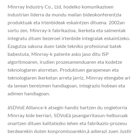
Minrray Industry Co., Ltd, hodeiko komunikazioen
industrian liderra da mundu mailan bideokonferentzia
produktuak eta irtenbideak eskaintzen dituena. 2002an
sortu zen, Minrray-k fabrikazioa, ikerketa eta salmentak
integratu zituen bezeroei irtenbide integralak eskaintzeko.
Ezagutza sakona duen talde tekniko profesional batek
babestuta, Minrray-k patente asko jaso ditu ISP
algoritmoaren, irudien prozesamenduaren eta kodetze
teknologiaren alorretan. Produktuen garapenean eta
teknologiaren ikerketan arreta jarriz, Minrray etengabe ari
da lanean bereizmen handiagoan, integrazio hobean eta
adimen handiagoan.
âSDVoE Alliance-k atsegin handiz hartzen du ongietorria
Minrray kide berriari, SDVoEâ jasangarritasun-helburuak
onartzen dituen kalitatezko lehen eta fabrikazio-prozesu
berdearekin duten konpromisoarekin,â adierazi zuen Justin