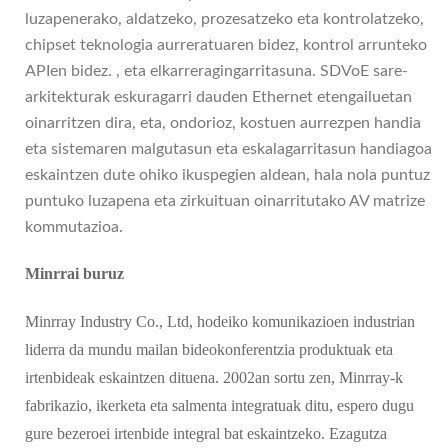
luzapenerako, aldatzeko, prozesatzeko eta kontrolatzeko,
chipset teknologia aurreratuaren bidez, kontrol arrunteko
APIen bidez. , eta elkarreragingarritasuna. SDVoE sare-
arkitekturak eskuragarri dauden Ethernet etengailuetan
oinarritzen dira, eta, ondorioz, kostuen aurrezpen handia
eta sistemaren malgutasun eta eskalagarritasun handiagoa
eskaintzen dute ohiko ikuspegien aldean, hala nola puntuz
puntuko luzapena eta zirkuituan oinarritutako AV matrize
kommutazioa.
Minrrai buruz
Minrray Industry Co., Ltd, hodeiko komunikazioen industrian
liderra da mundu mailan bideokonferentzia produktuak eta
irtenbideak eskaintzen dituena. 2002an sortu zen, Minrray-k
fabrikazio, ikerketa eta salmenta integratuak ditu, espero dugu
gure bezeroei irtenbide integral bat eskaintzeko. Ezagutza